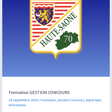
Formation GESTION CONCOURS
18 septembre 2024
/
Formation
,
Gestion Concours
,
Important
,
Information