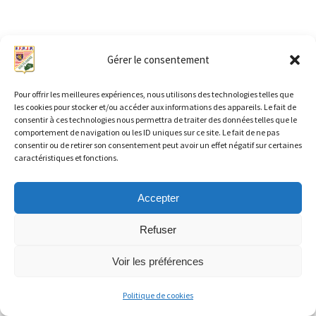
Gérer le consentement
Pour offrir les meilleures expériences, nous utilisons des technologies telles que
les cookies pour stocker et/ou accéder aux informations des appareils. Le fait de
consentir à ces technologies nous permettra de traiter des données telles que le
comportement de navigation ou les ID uniques sur ce site. Le fait de ne pas
consentir ou de retirer son consentement peut avoir un effet négatif sur certaines
caractéristiques et fonctions.
Accepter
Refuser
Copyright © 2026 FFPJP CD 70 | Propulsé par
Thème WordPress
Voir les préférences
Astra
Politique de cookies