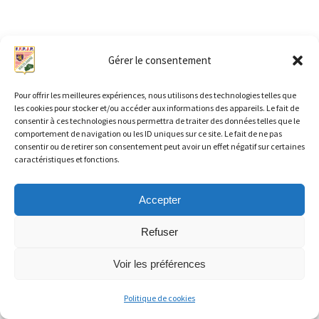
Gérer le consentement
Pour offrir les meilleures expériences, nous utilisons des technologies telles que
les cookies pour stocker et/ou accéder aux informations des appareils. Le fait de
consentir à ces technologies nous permettra de traiter des données telles que le
comportement de navigation ou les ID uniques sur ce site. Le fait de ne pas
consentir ou de retirer son consentement peut avoir un effet négatif sur certaines
caractéristiques et fonctions.
Accepter
Refuser
Copyright © 2026 FFPJP CD 70 | Propulsé par
Thème WordPress
Voir les préférences
Astra
Politique de cookies