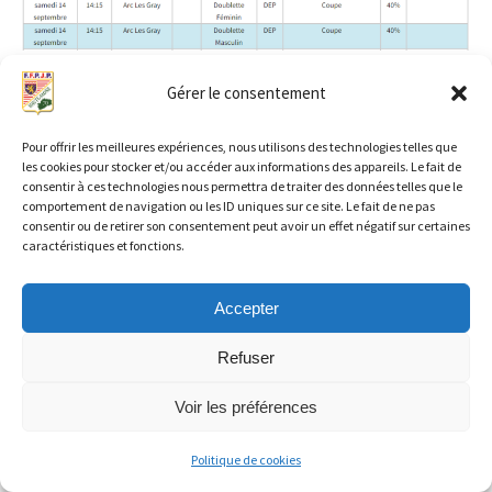
Gérer le consentement
Pour offrir les meilleures expériences, nous utilisons des technologies telles que
←
Article précédent
Article suivant
→
les cookies pour stocker et/ou accéder aux informations des appareils. Le fait de
consentir à ces technologies nous permettra de traiter des données telles que le
comportement de navigation ou les ID uniques sur ce site. Le fait de ne pas
consentir ou de retirer son consentement peut avoir un effet négatif sur certaines
caractéristiques et fonctions.
Accepter
Refuser
Copyright © 2026 FFPJP CD 70 | Propulsé par
Thème WordPress
Voir les préférences
Astra
Politique de cookies