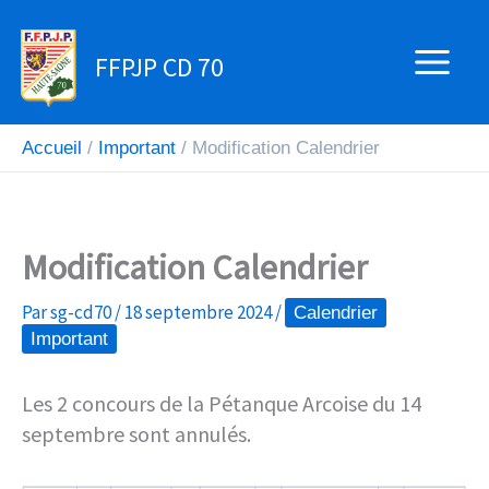
Aller
au
FFPJP CD 70
contenu
Accueil
Important
Modification Calendrier
Modification Calendrier
Par
sg-cd70
/
18 septembre 2024
/
Calendrier
Important
Les 2 concours de la Pétanque Arcoise du 14
septembre sont annulés.