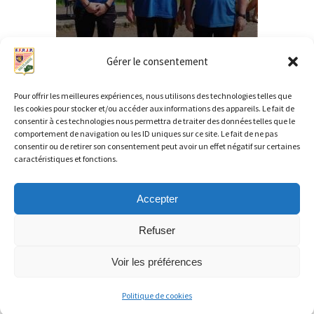
Gérer le consentement
Pour offrir les meilleures expériences, nous utilisons des technologies telles que
les cookies pour stocker et/ou accéder aux informations des appareils. Le fait de
consentir à ces technologies nous permettra de traiter des données telles que le
comportement de navigation ou les ID uniques sur ce site. Le fait de ne pas
consentir ou de retirer son consentement peut avoir un effet négatif sur certaines
caractéristiques et fonctions.
←
Article précédent
Article suivant
→
Accepter
Refuser
Copyright © 2026 FFPJP CD 70 | Propulsé par
Thème WordPress
Voir les préférences
Astra
Politique de cookies