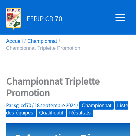
Aller
au
FFPJP CD 70
contenu
Accueil
Championnat
Championnat Triplette Promotion
Championnat Triplette
Promotion
Par
sg-cd70
/
18 septembre 2024
/
Championnat
Liste
des équipes
Qualificatif
Résultats