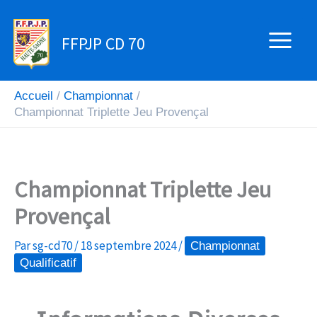
Aller
au
FFPJP CD 70
contenu
Accueil
Championnat
Championnat Triplette Jeu Provençal
Championnat Triplette Jeu
Provençal
Par
sg-cd70
/
18 septembre 2024
/
Championnat
Qualificatif