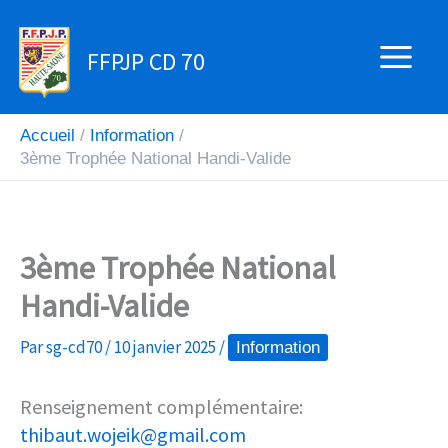
Aller
au
FFPJP CD 70
contenu
Accueil
Information
3ème Trophée National Handi-Valide
3ème Trophée National
Handi-Valide
Par
sg-cd70
/
10 janvier 2025
/
Information
Renseignement complémentaire:
thibaut.wojeik@gmail.com