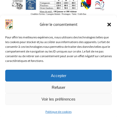
Gérer le consentement
Pour offrir les meilleures expériences, nous utilisons des technologies telles que
les cookies pour stocker et/ou accéder aux informations des appareils. Le fait de
consentir à ces technologies nous permettra de traiter des données telles que le
comportement de navigation ou les ID uniques sur ce site. Le fait de ne pas
consentir ou de retirer son consentement peut avoir un effet négatif sur certaines
caractéristiques et fonctions.
←
Article précédent
Article suivant
→
Accepter
Refuser
Copyright © 2026 FFPJP CD 70 | Propulsé par
Thème WordPress
Voir les préférences
Astra
Politique de cookies