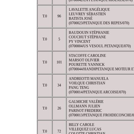
(0700042/LA PETANQUE RIOLAISE/070)
LAVALETTE ANGÉLIQUE
LEUVREY SÉBASTIEN
T.0
96
BATISTA JOSÉ
(0700023/PETANQUE DES REPES/070)
BAUDOUIN STÉPHANIE
COUCHUT STÉPHANE
T.0
5
PY VINCENT
(0700004/US VESOUL PETANQUE/070)
STACOFFE CAROLINE
MARSOT OLIVIER
T.0
101
POURETTE YANNICK
(0700044/HANDIPETANQUE MOTEUR ET
ANDREOTTI MANUELA
VOILQUE CHRISTIAN
T.0
34
PANG TENG
(0700014/PETANQUE ARCOISE/070)
GALMICHE VALÉRIE
OLLMANN JULIEN
T.0
26
PARISOT FREDERIC
(0700013/PETANQUE FROIDECONCHE/0
BILLY CAROLE
VILLEQUEZ LUCAS
T.0
72
COLOTTE CHRISTIAN