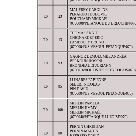
(0700025/PETANQUE PORTUSIENNE/070
MAUFREY CAROLINE
PERARDOT LUDOVIC
T.0
23
BOUCHARD MICKAEL
(0700008/PETANQUE DU BREUCHIN/070
THOMAS ANNIE
CHIGNARDET ERIC
T.0
13
LAMBOLEY BRUNO
(0700004/US VESOUL PETANQUE/070)
GAGNOR DEMOLOMBE ANDRÉA
BERKOUN HOSSNI
T.0
93
BRONDEAULT JORIANN
(0700016/BOULISTES SCEYCOLAIS/070)
LLINARES FABIENNE
SEBERT NICOLAS
T.0
95
PIN DAVID
(0700004/US VESOUL PETANQUE/070)
MERLIN PAMELA
MERLIN JIMMY
T.0
108
MERLIN MICKAËL
(0700040/PETANQUE LUZOISE/070)
PERNIN CHRISTIAN
PERNIN MARTINE
T.0
80
HERRERO DAVID