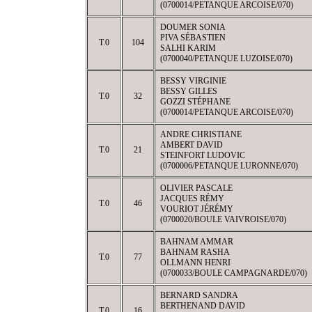
(0700014/PETANQUE ARCOISE/070)
DOUMER SONIA
PIVA SÉBASTIEN
T.0
104
SALHI KARIM
(0700040/PETANQUE LUZOISE/070)
BESSY VIRGINIE
BESSY GILLES
T.0
32
GOZZI STÉPHANE
(0700014/PETANQUE ARCOISE/070)
ANDRE CHRISTIANE
AMBERT DAVID
T.0
21
STEINFORT LUDOVIC
(0700006/PETANQUE LURONNE/070)
OLIVIER PASCALE
JACQUES RÉMY
T.0
46
VOURIOT JÉRÉMY
(0700020/BOULE VAIVROISE/070)
BAHNAM AMMAR
BAHNAM RASHA
T.0
77
OLLMANN HENRI
(0700033/BOULE CAMPAGNARDE/070)
BERNARD SANDRA
BERTHENAND DAVID
T.0
16