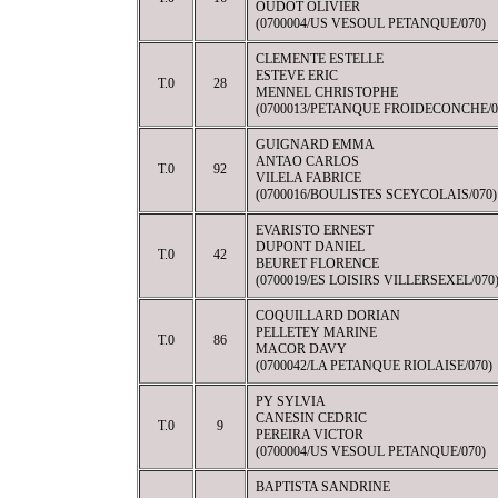
OUDOT OLIVIER
(0700004/US VESOUL PETANQUE/070)
CLEMENTE ESTELLE
ESTEVE ERIC
T.0
28
MENNEL CHRISTOPHE
(0700013/PETANQUE FROIDECONCHE/0
GUIGNARD EMMA
ANTAO CARLOS
T.0
92
VILELA FABRICE
(0700016/BOULISTES SCEYCOLAIS/070)
EVARISTO ERNEST
DUPONT DANIEL
T.0
42
BEURET FLORENCE
(0700019/ES LOISIRS VILLERSEXEL/070
COQUILLARD DORIAN
PELLETEY MARINE
T.0
86
MACOR DAVY
(0700042/LA PETANQUE RIOLAISE/070)
PY SYLVIA
CANESIN CEDRIC
T.0
9
PEREIRA VICTOR
(0700004/US VESOUL PETANQUE/070)
BAPTISTA SANDRINE