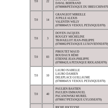
T.0
22
DAVAL BERTRAND
(0700008/PETANQUE DU BREUCHIN/070
GRANGEOT MIREILLE
JUPILLE ALEXIS
T.0
14
VALENTIN WILLY
(0700004/US VESOUL PETANQUE/070)
DOYEN JACQUES
ROUGEY MICHELINE
T.0
3
TRAVAILLOT JEAN-PHILIPPE
(0700002/PETANQUE LUXOVIENNE/070
PIROUTET MAUD
BOUDAUX RÉMI
T.0
83
ETIENNE JEAN-PHILIPPE
(0700042/LA PETANQUE RIOLAISE/070)
LAURO ISABELLE
LAURO DAMIEN
T.0
10
DELEPLACE GUILLAUME
(0700004/US VESOUL PETANQUE/070)
PAULIEN BASTIEN
PAULIEN EMMANUEL
T.0
40
PACANOWSKI MURIEL
(0700017/PETANQUE GYLOISE/070)
RICHE JOCELYNE