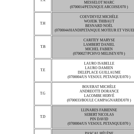
T.A
MESSELOT MARC
(0700014/PETANQUE ARCOISE/070 )
COEVDEVEZ MICHÈLE
WOJEIK THIBAUT
T.H
BESNARD NOËL
(0700044/HANDIPETANQUE MOTEUR ET VISUEL/
CARITEY MARYSE
LAMBERT DANIEL
T.B
MICHEL FABIEN
(0700027/PCHVO MELISEY/070 )
LAURO ISABELLE
LAURO DAMIEN
T.E
DELEPLACE GUILLAUME
(0700004/US VESOUL PETANQUE/070 )
BOUERAT MICHÈLE
ANDREOTTI DORANCE
T.G
LACOMBE HERVÉ
(0700033/BOULE CAMPAGNARDE/070 )
LLINARES FABIENNE
SEBERT NICOLAS
T.D
PIN DAVID
(0700004/US VESOUL PETANQUE/070 )
PASCAL HÉLÈNE