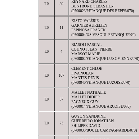
REYNARD CHARLES
T.0
59
BONTROND SÉBASTIEN
(0700023/PETANQUE DES REPES/070)
XISTO VALÉRIE
GARNIER AURÉLIEN
T.0
11
ESPINOSA FRANCK
(0700004/US VESOUL PETANQUE/070)
BIASOLI PASCAL
COUNOT JEAN- PIERRE
T.0
4
MARSOT MARIE
(0700002/PETANQUE LUXOVIENNE/070
CLEMENT CHLOÉ
PIVA NOLAN
T.0
107
MANTES DENIS
(0700040/PETANQUE LUZOISE/070)
MALLET NATHALIE
MALLET DIDIER
T.0
37
PAGNEUX GUY
(0700014/PETANQUE ARCOISE/070)
GUYON SANDRINE
GUERREIRO JONATHAN
T.0
75
PHILIPPE DAVID
(0700033/BOULE CAMPAGNARDE/070)