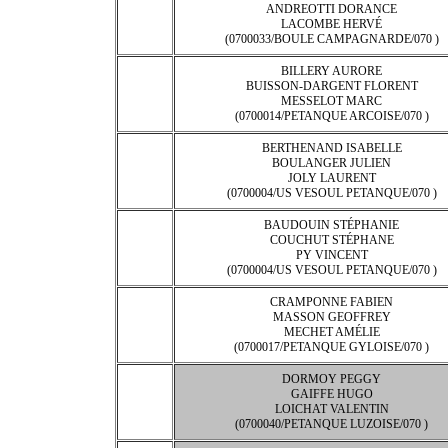
ANDREOTTI DORANCE
LACOMBE HERVÉ
(0700033/BOULE CAMPAGNARDE/070 )
BILLERY AURORE
BUISSON-DARGENT FLORENT
MESSELOT MARC
(0700014/PETANQUE ARCOISE/070 )
BERTHENAND ISABELLE
BOULANGER JULIEN
JOLY LAURENT
(0700004/US VESOUL PETANQUE/070 )
BAUDOUIN STÉPHANIE
COUCHUT STÉPHANE
PY VINCENT
(0700004/US VESOUL PETANQUE/070 )
CRAMPONNE FABIEN
MASSON GEOFFREY
MECHET AMÉLIE
(0700017/PETANQUE GYLOISE/070 )
DORMOY PEGGY
GAIFFE HUGO
LOICHAT VALENTIN
(0700040/PETANQUE LUZOISE/070 )