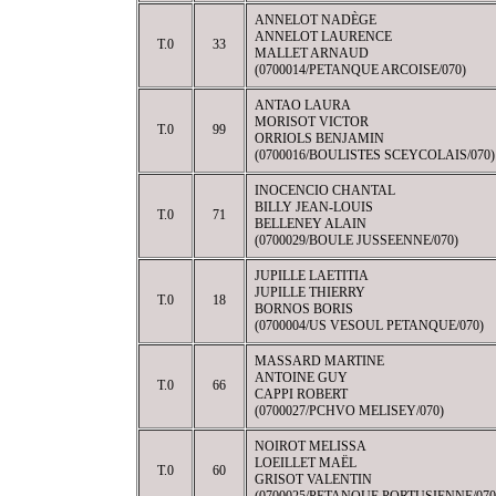
ANNELOT NADÈGE
ANNELOT LAURENCE
T.0
33
MALLET ARNAUD
(0700014/PETANQUE ARCOISE/070)
ANTAO LAURA
MORISOT VICTOR
T.0
99
ORRIOLS BENJAMIN
(0700016/BOULISTES SCEYCOLAIS/070)
INOCENCIO CHANTAL
BILLY JEAN-LOUIS
T.0
71
BELLENEY ALAIN
(0700029/BOULE JUSSEENNE/070)
JUPILLE LAETITIA
JUPILLE THIERRY
T.0
18
BORNOS BORIS
(0700004/US VESOUL PETANQUE/070)
MASSARD MARTINE
ANTOINE GUY
T.0
66
CAPPI ROBERT
(0700027/PCHVO MELISEY/070)
NOIROT MELISSA
LOEILLET MAËL
T.0
60
GRISOT VALENTIN