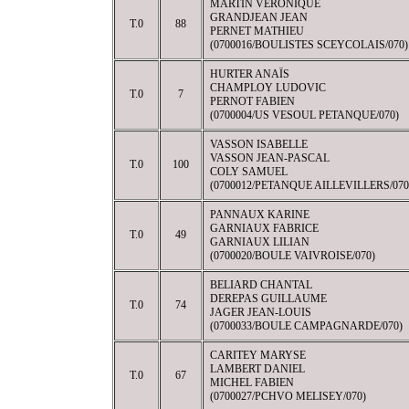
MARTIN VÉRONIQUE
GRANDJEAN JEAN
T.0
88
PERNET MATHIEU
(0700016/BOULISTES SCEYCOLAIS/070)
HURTER ANAÏS
CHAMPLOY LUDOVIC
T.0
7
PERNOT FABIEN
(0700004/US VESOUL PETANQUE/070)
VASSON ISABELLE
VASSON JEAN-PASCAL
T.0
100
COLY SAMUEL
(0700012/PETANQUE AILLEVILLERS/070
PANNAUX KARINE
GARNIAUX FABRICE
T.0
49
GARNIAUX LILIAN
(0700020/BOULE VAIVROISE/070)
BELIARD CHANTAL
DEREPAS GUILLAUME
T.0
74
JAGER JEAN-LOUIS
(0700033/BOULE CAMPAGNARDE/070)
CARITEY MARYSE
LAMBERT DANIEL
T.0
67
MICHEL FABIEN
(0700027/PCHVO MELISEY/070)