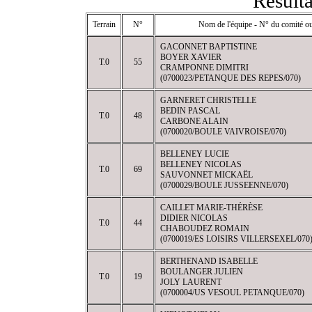
Résulta
Terrain
N°
Nom de l'équipe - N° du comité ou
GACONNET BAPTISTINE
BOYER XAVIER
T.0
55
CRAMPONNE DIMITRI
(0700023/PETANQUE DES REPES/070)
GARNERET CHRISTELLE
BEDIN PASCAL
T.0
48
CARBONE ALAIN
(0700020/BOULE VAIVROISE/070)
BELLENEY LUCIE
BELLENEY NICOLAS
T.0
69
SAUVONNET MICKAËL
(0700029/BOULE JUSSEENNE/070)
CAILLET MARIE-THÉRÈSE
DIDIER NICOLAS
T.0
44
CHABOUDEZ ROMAIN
(0700019/ES LOISIRS VILLERSEXEL/070
BERTHENAND ISABELLE
BOULANGER JULIEN
T.0
19
JOLY LAURENT
(0700004/US VESOUL PETANQUE/070)