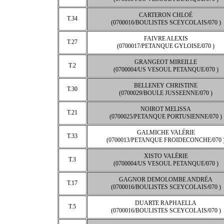
CARTERON CHLOÉ
T.34
(0700016/BOULISTES SCEYCOLAIS/070 )
FAIVRE ALEXIS
T.27
(0700017/PETANQUE GYLOISE/070 )
GRANGEOT MIREILLE
T.2
(0700004/US VESOUL PETANQUE/070 )
BELLENEY CHRISTINE
T.30
(0700029/BOULE JUSSEENNE/070 )
NOIROT MELISSA
T.21
(0700025/PETANQUE PORTUSIENNE/070 )
GALMICHE VALÉRIE
T.33
(0700013/PETANQUE FROIDECONCHE/070 
XISTO VALÉRIE
T.3
(0700004/US VESOUL PETANQUE/070 )
GAGNOR DEMOLOMBE ANDRÉA
T.17
(0700016/BOULISTES SCEYCOLAIS/070 )
DUARTE RAPHAELLA
T.5
(0700016/BOULISTES SCEYCOLAIS/070 )