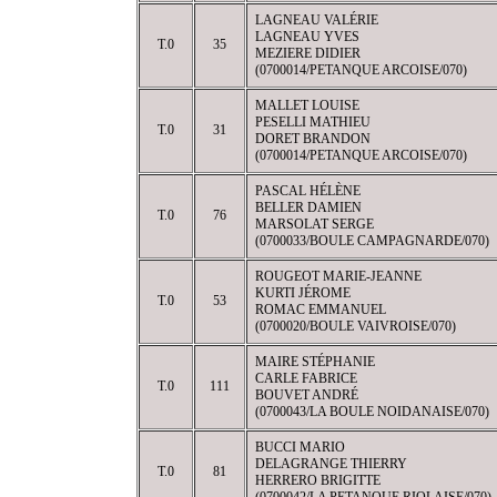
LAGNEAU VALÉRIE
LAGNEAU YVES
T.0
35
MEZIERE DIDIER
(0700014/PETANQUE ARCOISE/070)
MALLET LOUISE
PESELLI MATHIEU
T.0
31
DORET BRANDON
(0700014/PETANQUE ARCOISE/070)
PASCAL HÉLÈNE
BELLER DAMIEN
T.0
76
MARSOLAT SERGE
(0700033/BOULE CAMPAGNARDE/070)
ROUGEOT MARIE-JEANNE
KURTI JÉROME
T.0
53
ROMAC EMMANUEL
(0700020/BOULE VAIVROISE/070)
MAIRE STÉPHANIE
CARLE FABRICE
T.0
111
BOUVET ANDRÉ
(0700043/LA BOULE NOIDANAISE/070)
BUCCI MARIO
DELAGRANGE THIERRY
T.0
81
HERRERO BRIGITTE