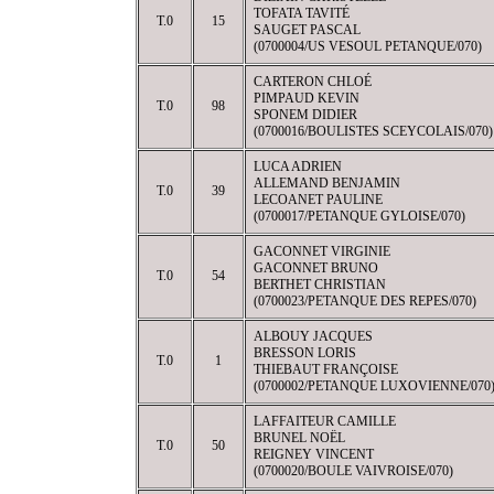
TOFATA TAVITÉ
T.0
15
SAUGET PASCAL
(0700004/US VESOUL PETANQUE/070)
CARTERON CHLOÉ
PIMPAUD KEVIN
T.0
98
SPONEM DIDIER
(0700016/BOULISTES SCEYCOLAIS/070)
LUCA ADRIEN
ALLEMAND BENJAMIN
T.0
39
LECOANET PAULINE
(0700017/PETANQUE GYLOISE/070)
GACONNET VIRGINIE
GACONNET BRUNO
T.0
54
BERTHET CHRISTIAN
(0700023/PETANQUE DES REPES/070)
ALBOUY JACQUES
BRESSON LORIS
T.0
1
THIEBAUT FRANÇOISE
(0700002/PETANQUE LUXOVIENNE/070
LAFFAITEUR CAMILLE
BRUNEL NOËL
T.0
50
REIGNEY VINCENT
(0700020/BOULE VAIVROISE/070)