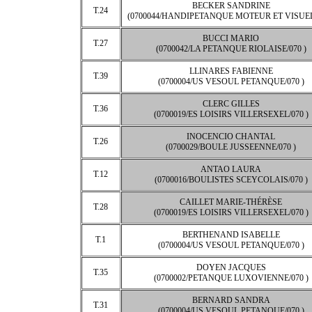
BECKER SANDRINE
T.24
(0700044/HANDIPETANQUE MOTEUR ET VISUEL/
BUCCI MARIO
T.27
(0700042/LA PETANQUE RIOLAISE/070 )
LLINARES FABIENNE
T.39
(0700004/US VESOUL PETANQUE/070 )
CLERC GILLES
T.36
(0700019/ES LOISIRS VILLERSEXEL/070 )
INOCENCIO CHANTAL
T.26
(0700029/BOULE JUSSEENNE/070 )
ANTAO LAURA
T.12
(0700016/BOULISTES SCEYCOLAIS/070 )
CAILLET MARIE-THÉRÈSE
T.28
(0700019/ES LOISIRS VILLERSEXEL/070 )
BERTHENAND ISABELLE
T.1
(0700004/US VESOUL PETANQUE/070 )
DOYEN JACQUES
T.35
(0700002/PETANQUE LUXOVIENNE/070 )
BERNARD SANDRA
T.31
(0700004/US VESOUL PETANQUE/070 )