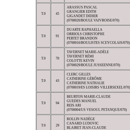
ARASSUS PASCAL
GRANGIER EDITH
T.0
45
GIGANDET DIDIER
(0700020/BOULE VAIVROISE/070)
DUARTE RAPHAELLA
ORRIOLS CHRISTOPHE
T.0
91
PERTET BRANDON
(0700016/BOULISTES SCEYCOLAIS/070)
TAVERNET MARIE-ADÈLE
TAVERNET RÉMI
T.0
70
COLOTTE KEVIN
(0700029/BOULE JUSSEENNE/070)
CLERC GILLES
CATHERINE GÉRÔME
T.0
43
CATHERINE NATHALIE
(0700019/ES LOISIRS VILLERSEXEL/070
BEURTON MARIE-CLAUDE
GUEDES MANUEL
T.0
94
REIS ARI
(0700004/US VESOUL PETANQUE/070)
ROLLIN NADÈGE
CANARD LUDOVIC
T.0
29
BLAIRET JEAN-CLAUDE