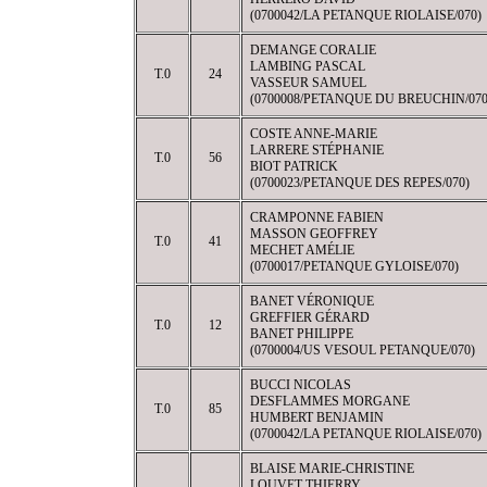
(0700042/LA PETANQUE RIOLAISE/070)
DEMANGE CORALIE
LAMBING PASCAL
T.0
24
VASSEUR SAMUEL
(0700008/PETANQUE DU BREUCHIN/070
COSTE ANNE-MARIE
LARRERE STÉPHANIE
T.0
56
BIOT PATRICK
(0700023/PETANQUE DES REPES/070)
CRAMPONNE FABIEN
MASSON GEOFFREY
T.0
41
MECHET AMÉLIE
(0700017/PETANQUE GYLOISE/070)
BANET VÉRONIQUE
GREFFIER GÉRARD
T.0
12
BANET PHILIPPE
(0700004/US VESOUL PETANQUE/070)
BUCCI NICOLAS
DESFLAMMES MORGANE
T.0
85
HUMBERT BENJAMIN
(0700042/LA PETANQUE RIOLAISE/070)
BLAISE MARIE-CHRISTINE
LOUVET THIERRY