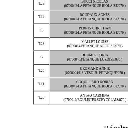
BUCCI NICOLAS
T.29
(0700042/LA PETANQUE RIOLAISE/070 )
BOUDAUX AGNÈS
T.14
(0700042/LA PETANQUE RIOLAISE/070 )
PERNIN CHRISTIAN
T.6
(0700042/LA PETANQUE RIOLAISE/070 )
MALLET LOUISE
T.23
(0700014/PETANQUE ARCOISE/070 )
DOUMER SONIA
T.7
(0700040/PETANQUE LUZOISE/070 )
GROMAND ANNIE
T.20
(0700004/US VESOUL PETANQUE/070 )
COQUILLARD DORIAN
T.11
(0700042/LA PETANQUE RIOLAISE/070 )
ANTAO CARMINA
T.25
(0700016/BOULISTES SCEYCOLAIS/070 )