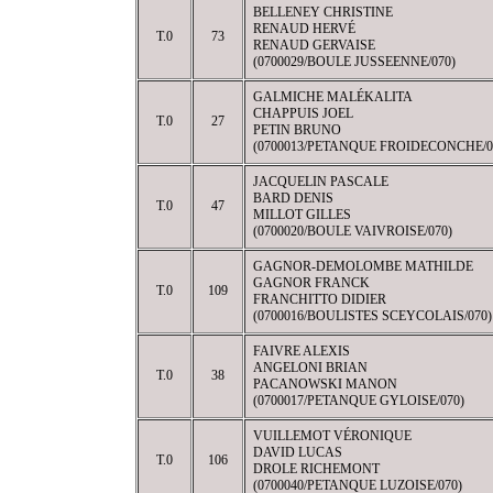
BELLENEY CHRISTINE
RENAUD HERVÉ
T.0
73
RENAUD GERVAISE
(0700029/BOULE JUSSEENNE/070)
GALMICHE MALÉKALITA
CHAPPUIS JOEL
T.0
27
PETIN BRUNO
(0700013/PETANQUE FROIDECONCHE/0
JACQUELIN PASCALE
BARD DENIS
T.0
47
MILLOT GILLES
(0700020/BOULE VAIVROISE/070)
GAGNOR-DEMOLOMBE MATHILDE
GAGNOR FRANCK
T.0
109
FRANCHITTO DIDIER
(0700016/BOULISTES SCEYCOLAIS/070)
FAIVRE ALEXIS
ANGELONI BRIAN
T.0
38
PACANOWSKI MANON
(0700017/PETANQUE GYLOISE/070)
VUILLEMOT VÉRONIQUE
DAVID LUCAS
T.0
106
DROLE RICHEMONT
(0700040/PETANQUE LUZOISE/070)