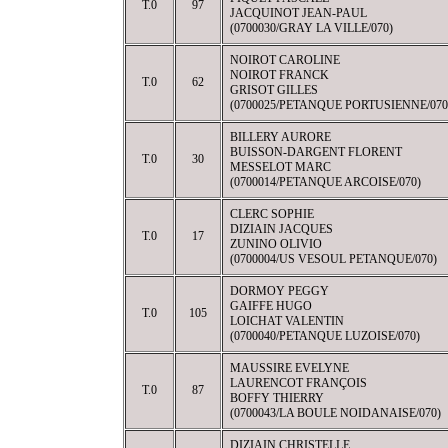
T.0
97
JACQUINOT JEAN-PAUL
(0700030/GRAY LA VILLE/070)
NOIROT CAROLINE
NOIROT FRANCK
T.0
62
GRISOT GILLES
(0700025/PETANQUE PORTUSIENNE/070
BILLERY AURORE
BUISSON-DARGENT FLORENT
T.0
30
MESSELOT MARC
(0700014/PETANQUE ARCOISE/070)
CLERC SOPHIE
DIZIAIN JACQUES
T.0
17
ZUNINO OLIVIO
(0700004/US VESOUL PETANQUE/070)
DORMOY PEGGY
GAIFFE HUGO
T.0
105
LOICHAT VALENTIN
(0700040/PETANQUE LUZOISE/070)
MAUSSIRE EVELYNE
LAURENCOT FRANÇOIS
T.0
87
BOFFY THIERRY
(0700043/LA BOULE NOIDANAISE/070)
DIZIAIN CHRISTELLE