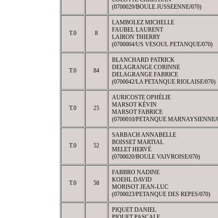
(0700029/BOULE JUSSEENNE/070)
LAMBOLEZ MICHELLE
FAUBEL LAURENT
T.0
8
LAIRON THIERRY
(0700004/US VESOUL PETANQUE/070)
BLANCHARD PATRICK
DELAGRANGE CORINNE
T.0
84
DELAGRANGE FABRICE
(0700042/LA PETANQUE RIOLAISE/070)
AURICOSTE OPHÉLIE
MARSOT KÉVIN
T.0
25
MARSOT FABRICE
(0700010/PETANQUE MARNAYSIENNE/0
SARBACH ANNABELLE
BOISSET MARTIAL
T.0
52
MELET HERVÉ
(0700020/BOULE VAIVROISE/070)
FABBRO NADINE
KOEHL DAVID
T.0
58
MORISOT JEAN-LUC
(0700023/PETANQUE DES REPES/070)
PIQUET DANIEL
PIQUET PASCALE