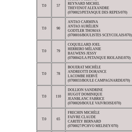
REYNARD MICHEL
T.0
57
THEVENOT ALEXANDRE
(0700023/PETANQUE DES REPES/070)
ANTAO CARMINA
ANTAO AURÉLIEN
T.0
90
GODTLER THOMAS
(0700016/BOULISTES SCEYCOLAIS/070)
COQUILLARD JOEL
HERRERO MÉLANIE
T.0
79
BAUWENS JESSY
(0700042/LA PETANQUE RIOLAISE/070)
BOUERAT MICHÈLE
ANDREOTTI DORANCE
T.0
78
LACOMBE HERVÉ
(0700033/BOULE CAMPAGNARDE/070)
DOLLION SANDRINE
HUGOT DOMINIQUE
T.0
110
JEANBLANC FABRICE
(0700020/BOULE VAIVROISE/070)
FRECHIN MICHÈLE
FAIVRE CLAUDE
T.0
65
CARITEY BERNARD
(0700027/PCHVO MELISEY/070)