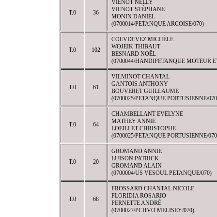
VIENOT NELLY
VIENOT STÉPHANE
T.0
36
MONIN DANIEL
(0700014/PETANQUE ARCOISE/070)
COEVDEVEZ MICHÈLE
WOJEIK THIBAUT
T.0
102
BESNARD NOËL
(0700044/HANDIPETANQUE MOTEUR ET
VILMINOT CHANTAL
GANTOIS ANTHONY
T.0
61
BOUVERET GUILLAUME
(0700025/PETANQUE PORTUSIENNE/070
CHAMBELLANT EVELYNE
MATHEY ANNIE
T.0
64
LOEILLET CHRISTOPHE
(0700025/PETANQUE PORTUSIENNE/070
GROMAND ANNIE
LUISON PATRICK
T.0
20
GROMAND ALAIN
(0700004/US VESOUL PETANQUE/070)
FROSSARD CHANTAL NICOLE
FLORIDIA ROSARIO
T.0
68
PERNETTE ANDRÉ
(0700027/PCHVO MELISEY/070)