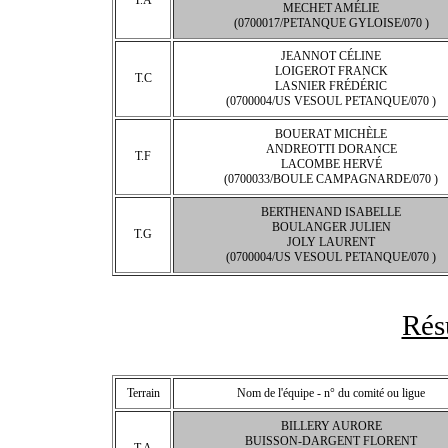
T.A
MECHET AMÉLIE
(0700017/PETANQUE GYLOISE/070 )
JEANNOT CÉLINE
LOIGEROT FRANCK
T.C
LASNIER FRÉDÉRIC
(0700004/US VESOUL PETANQUE/070 )
BOUERAT MICHÈLE
ANDREOTTI DORANCE
T.F
LACOMBE HERVÉ
(0700033/BOULE CAMPAGNARDE/070 )
BERTHENAND ISABELLE
BOULANGER JULIEN
T.G
JOLY LAURENT
(0700004/US VESOUL PETANQUE/070 )
Rés
Terrain
Nom de l'équipe - n° du comité ou ligue
BILLERY AURORE
BUISSON-DARGENT FLORENT